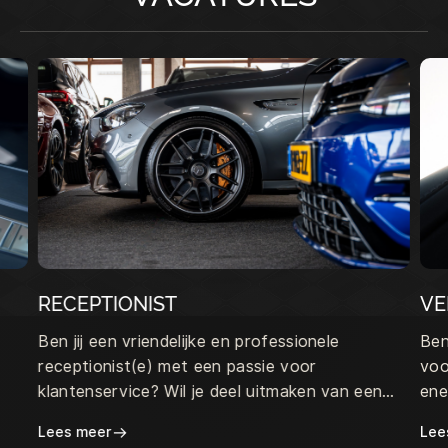
RECEPTIONIST
VE
Ben jij een vriendelijke en professionele
Ben
receptionist(e) met een passie voor
voo
klantenservice? Wil je deel uitmaken van een
ene
dynamisch team in de automotive sector?
zij
Lees meer
Lee