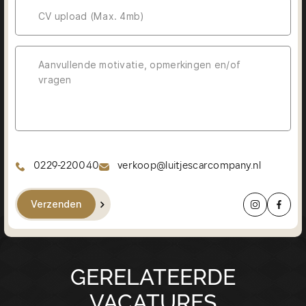
CV upload (Max. 4mb)
0229-220040
verkoop@luitjescarcompany.nl
Verzenden
GERELATEERDE
VACATURES