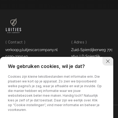
( Contact )
( Adres )
verkoop@luitjescarcompany.nl
Zuid-Spierdijkerweg 77c
0229-220040
1641 LD Spierdijk
( Openingstijden )
We gebruiken cookies, wil je dat?
Maandag - vrijdag:
09:00 - 17:30 uur
Cookies zijn kleine tekstbestanden met informatie erin. Die
Zaterdag:
09:00 - 16:00 uur
plaatsen we kort op je apparaat. Zo zien we bijvoorbeeld
welke pagina’s je zag, waar je afhaakte en wat je invulde. Op
die manier hebben wij informatie waar we jouw
websitebezoek beter mee maken. Handig toch? Natuurlijk
LUITJES CAR COMPANY
kies je zelf of je dat toestaat. Daar zijn we eerlijk over. Klik
op “Cookie instellingen”, vind meer informatie en beheer je
voorkeuren.