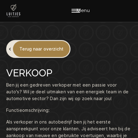
Menu
Terug naar overzicht
VERKOOP
HOME
AANBOD
DIENSTEN
WERKPLAATS
Ben jij een gedreven verkoper met een passie voor
VACATURES
OVER ONS
auto's? Wil je deel uitmaken van een energiek team in de
VERKOCHT
CONTACT
automotive sector? Dan zijn wij op zoek naar jou!
Functieomschrijving:
CONTACT:
Als verkoper in ons autobedrijf ben jij het eerste
VERKOOP@LUITJESCARCOMPANY.NL
aanspreekpunt voor onze klanten. Jij adviseert hen bij de
0229-220040
aankoop van nieuwe en gebruikte voertuigen, waarbij je