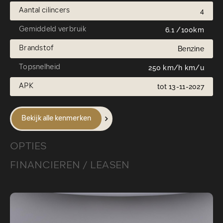
Aantal cilincers
4
Gemiddeld verbruik
6.1 /100km
Brandstof
Benzine
Topsnelheid
250 km/h km/u
APK
tot 13-11-2027
Bekijk alle kenmerken
OPTIES
FINANCIEREN / LEASEN