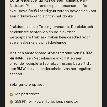
wordt kinderspel dankzij de
360° camera
, Park
Assistant Plus en rondom parkeersensoren. De
exclusieve
BMW Laserlights
zorgen bovendien voor
een indrukwekkend zicht in het donker.
Praktisch is deze Touring eveneens. De elektrisch
bedienbare achterklep en de elektrisch
wegklapbare trekhaak maken hem geschikt voor
zowel zakelijke als privédoeleinden.
Met een aantoonbare kilometerstand van
84.933
km (NAP)
, een Nederlandse afkomst en een
bijzonder complete fabrieksuitrusting betreft dit
een BMW die zich onderscheidt van het reguliere
aanbod.
Belangrijkste opties:
M Sportpakket
258 PK TwinPower Turbo benzinemotor