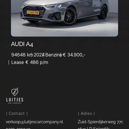
AUDI A4
94648 km
2024
Benzine
€ 34.900,-
Lease € 486 p/m
( Contact )
( Adres )
verkoop@luitjescarcompany.nl
Zuid-Spierdijkerweg 77c
0229-220040
1641 LD Spierdijk