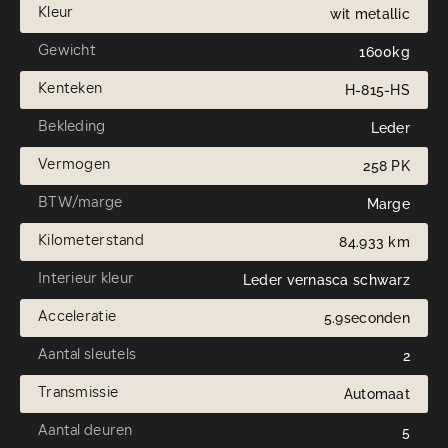
Kleur
wit metallic
Gewicht
1600kg
Kenteken
H-815-HS
Bekleding
Leder
Vermogen
258 PK
BTW/marge
Marge
Kilometerstand
84.933 km
Interieur kleur
Leder vernasca schwarz
Acceleratie
5.9seconden
Aantal sleutels
2
Transmissie
Automaat
Aantal deuren
5