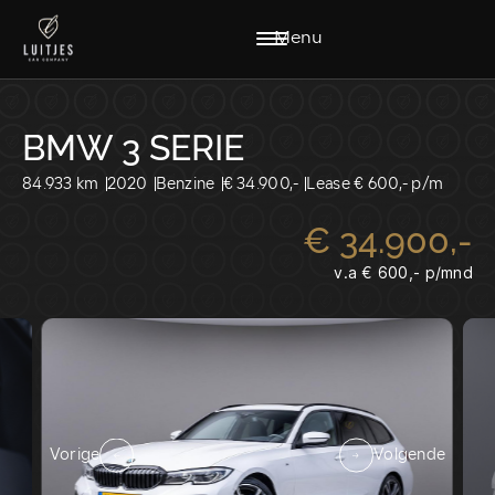
Menu
BMW 3 SERIE
84.933 km
2020
Benzine
€ 34.900,-
Lease € 600,- p/m
€ 34.900,-
HOME
AANBOD
v.a € 600,- p/mnd
DIENSTEN
WERKPLAATS
VACATURES
OVER ONS
VERKOCHT
CONTACT
CONTACT:
VERKOOP@LUITJESCARCOMPANY.NL
Vorige
Volgende
0229-220040