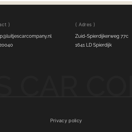
FR-uitvo
Plug-in 
Adaptive
act )
( Adres )
Achterui
Virtual C
p@luitjescarcompany.nl
Zuid-Spierdijkerweg 77c
Apple Ca
20040
1641 LD Spierdijk
Draadloo
Sfeerverl
Sportsto
Full LED-
ES CAR C
Parkeers
Climate 
passagier
Luitjes Car
Privacy policy
Auto's waar 
verkooppraat