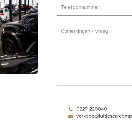
allrounder.
De plug-in h
extra intere
grotendeels 
voor langere
de combinati
Het resultaat
én zuinig m
Deze Leon v
staat en is 
goed en aan
FR-uitvoerin
moderne tech
0229-220040
verkoop@luitjescarcomp
Highlights: