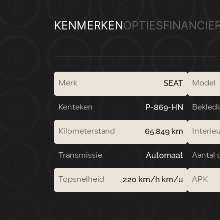
KENMERKEN
OPTIES
FINANCIE
SEAT
Merk
Model
P-869-HN
Kenteken
Bekled
65.849 km
Kilometerstand
Interieu
Automaat
Transmissie
Aantal 
220 km/h km/u
Topsnelheid
APK