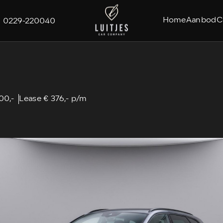
Home
Aanbod
C
0229-220040
00,-
Lease € 376,- p/m