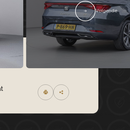
AANBOD
WERKPLAATS
Volgende
OVER ONS
CONTACT
Y.NL
0229-220040
t