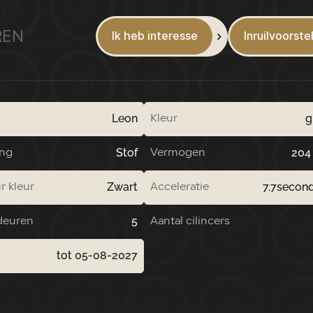
REN
Ik heb interesse
Inruilvoorste
Leon
g
Kleur
Stof
204
ing
Vermogen
Zwart
7.7secon
r kleur
Acceleratie
5
deuren
Aantal cilincers
tot 05-08-2027