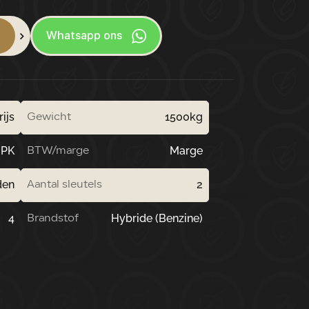
l
Whatsapp ons
rijs
1500kg
Gewicht
 PK
Marge
BTW/marge
den
2
Aantal sleutels
4
Hybride (Benzine)
Brandstof