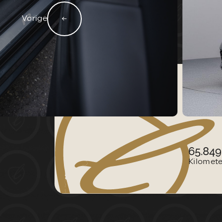
HOME
DIENSTEN
Vorige
VACATURES
VERKOCHT
CONTACT:
65.84
Kilomet