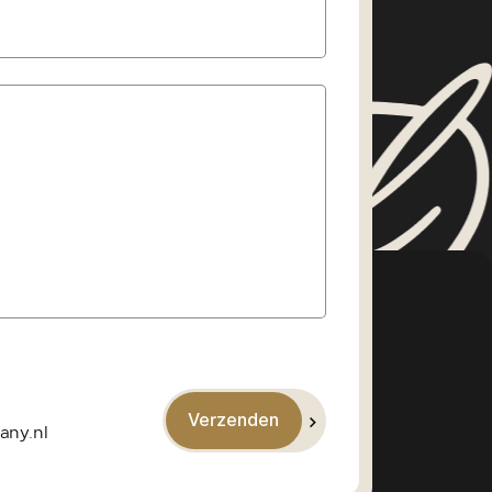
ybride aandrijflijn maakt deze Leon
ssant. Korte ritten kunnen
elektrisch worden afgelegd, terwijl je
 afstanden altijd kunt vertrouwen op
e van de benzine- en elektromotor.
 is een vlotte auto die prettig rijdt
et brandstof omgaat.
erkeert in een nette en verzorgde
duidelijk met zorg bereden. Uiteraard
toonbaar onderhouden. Een fraaie
g met een sportief karakter,
niek en een complete uitrusting.
Verzenden
any.nl