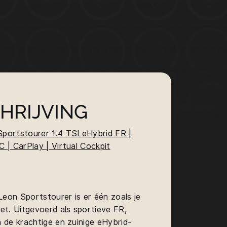
HRIJVING
portstourer 1.4 TSI eHybrid FR |
 | CarPlay | Virtual Cockpit
on Sportstourer is er één zoals je
et. Uitgevoerd als sportieve FR,
 de krachtige en zuinige eHybrid-