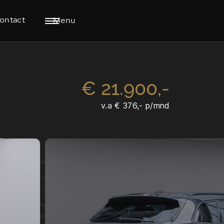
ontact
Menu
€ 21.900,-
v.a € 376,- p/mnd