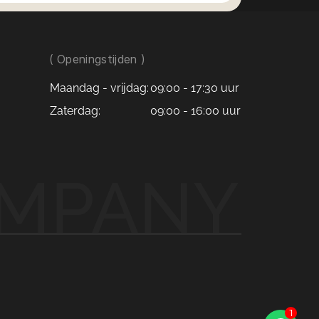
ering
Hybrid (eHybrid)
 Cruise Control
( Openingstijden )
trijcamera
ockpit
Maandag - vrijdag:
09:00 - 17:30 uur
rPlay / Android Auto
Zaterdag:
09:00 - 16:00 uur
s opladen
ichting
elen
verlichting
OMPANY
ensoren
Control (Ook instelbaar voor de
s achterin)
 Company
je enthousiast van wordt, zonder
Kan ik je misschien helpen?
jes. Kom gerust langs om deze Leon
1