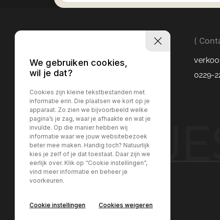
( Cont
verkoo
We gebruiken cookies,
wil je dat?
0229-2
Cookies zijn kleine tekstbestanden met
informatie erin. Die plaatsen we kort op je
apparaat. Zo zien we bijvoorbeeld welke
pagina’s je zag, waar je afhaakte en wat je
LUITJ
invulde. Op die manier hebben wij
informatie waar we jouw websitebezoek
beter mee maken. Handig toch? Natuurlijk
kies je zelf of je dat toestaat. Daar zijn we
eerlijk over. Klik op “Cookie instellingen”,
vind meer informatie en beheer je
voorkeuren.
Contact
Cookie instellingen
Cookies weigeren