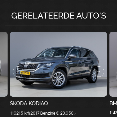
GERELATEERDE AUTO'S
ŠKODA KODIAQ
BM
119215 km
2017
Benzine
€ 23.950,-
114