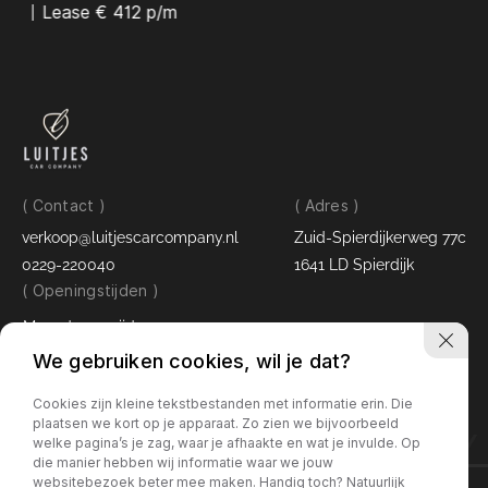
Lease € 412 p/m
( Contact )
( Adres )
verkoop@luitjescarcompany.nl
Zuid-Spierdijkerweg 77c
0229-220040
1641 LD Spierdijk
( Openingstijden )
Maandag - vrijdag:
09:00 - 17:30 uur
We gebruiken cookies, wil je dat?
Zaterdag:
09:00 - 16:00 uur
Cookies zijn kleine tekstbestanden met informatie erin. Die
plaatsen we kort op je apparaat. Zo zien we bijvoorbeeld
LUITJES CAR COMPANY
welke pagina’s je zag, waar je afhaakte en wat je invulde. Op
die manier hebben wij informatie waar we jouw
websitebezoek beter mee maken. Handig toch? Natuurlijk