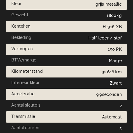
Kleur
grijs metallic
Gewicht
1800kg
Kenteken
H-916-XB
Bekleding
Half leder / stof
Vermogen
150 PK
BTW/marge
Marge
Kilometerstand
92.616 km
Interieur kleur
Zwart
Acceleratie
9.9seconden
Aantal sleutels
2
Transmissie
Automaat
Aantal deuren
5