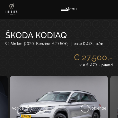
Menu
ŠKODA KODIAQ
92.616 km
2020
Benzine
€ 27.500,-
Lease € 473,- p/m
€ 27.500,-
HOME
AANBOD
v.a € 473,- p/mnd
DIENSTEN
WERKPLAATS
VACATURES
OVER ONS
VERKOCHT
CONTACT
CONTACT:
VERKOOP@LUITJESCARCOMPANY.NL
Vorige
Volgende
0229-220040