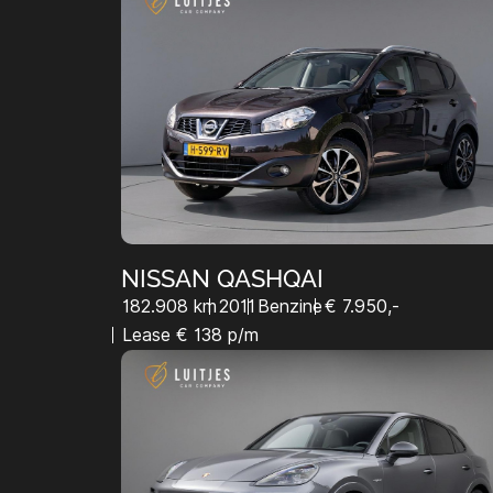
NISSAN QASHQAI
182.908 km
2011
Benzine
€ 7.950,-
Lease € 138 p/m