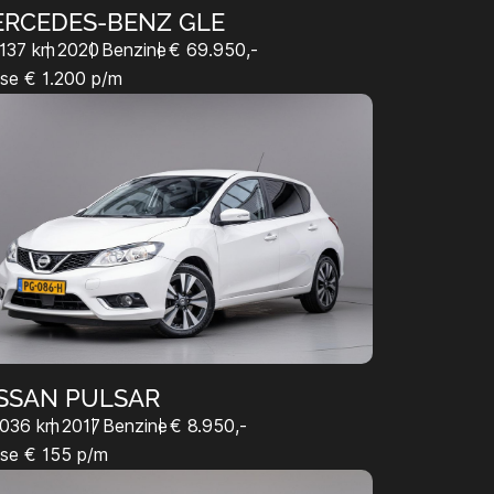
RCEDES-BENZ GLE
.137 km
2020
Benzine
€ 69.950,-
se € 1.200 p/m
SSAN PULSAR
.036 km
2017
Benzine
€ 8.950,-
se € 155 p/m