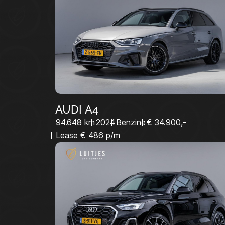
HOME
DIENSTEN
VACATURES
VERKOCHT
CONTACT:
AUDI A4
94.648 km
2024
Benzine
€ 34.900,-
Lease € 486 p/m