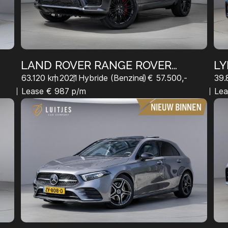
LAND ROVER RANGE ROVER
LY
SPORT
63.120 km
2021
Hybride (Benzine)
€ 57.500,-
39.
Lease € 987 p/m
Lea