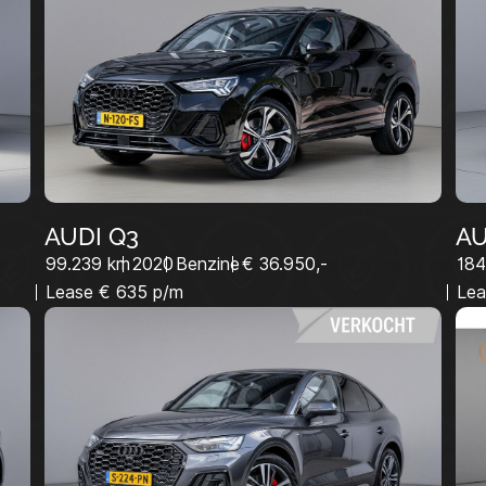
VERKOOP@LUITJESCARCOMPAN
AUDI Q3
AU
99.239 km
2020
Benzine
€ 36.950,-
184
Lease € 635 p/m
Lea