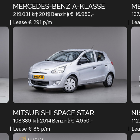
MERCEDES-BENZ A-KLASSE
ME
219.031 km
2019
Benzine
€ 16.950,-
137
Lease € 291 p/m
Lea
MITSUBISHI SPACE STAR
NI
108.389 km
2014
Benzine
€ 4.950,-
112
Lease € 85 p/m
Lea