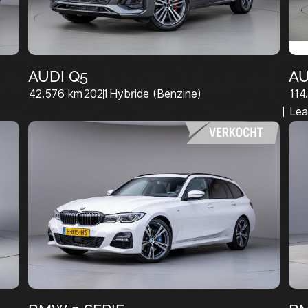
AUDI Q5
AU
42.576 km
2021
Hybride (Benzine)
114
Lea