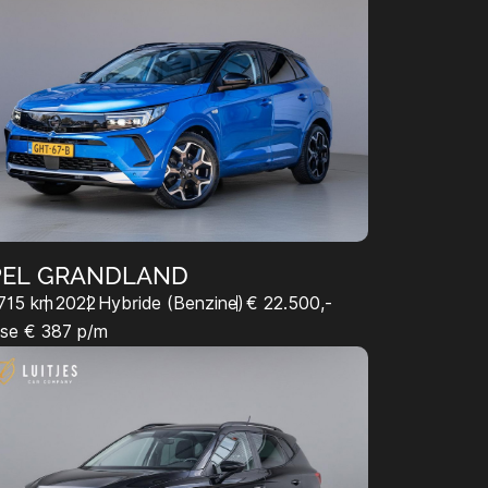
PEL GRANDLAND
715 km
2022
Hybride (Benzine)
€ 22.500,-
se € 387 p/m