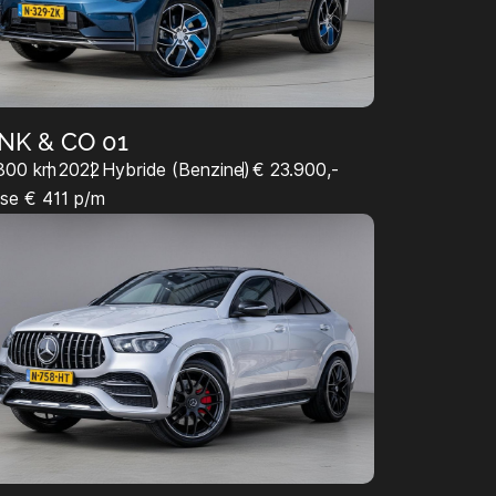
NK & CO 01
800 km
2022
Hybride (Benzine)
€ 23.900,-
se € 411 p/m