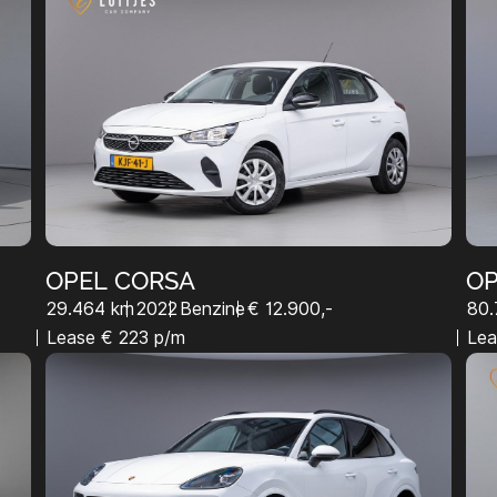
OPEL CORSA
O
29.464 km
2022
Benzine
€ 12.900,-
80.
Lease € 223 p/m
Lea