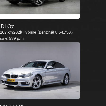
DI Q7
.262 km
2023
Hybride (Benzine)
€ 54.750,-
se € 939 p/m