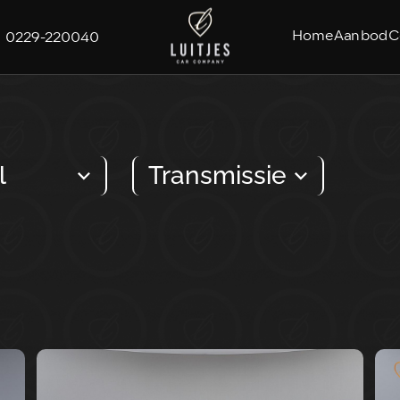
Home
Aanbod
C
0229-220040
l
Transmissie