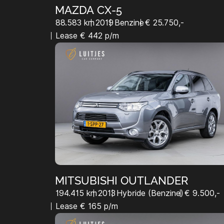
MAZDA CX-5
88.583 km
2019
Benzine
€ 25.750,-
Lease € 442 p/m
MITSUBISHI OUTLANDER
194.415 km
2013
Hybride (Benzine)
€ 9.500,-
Lease € 165 p/m