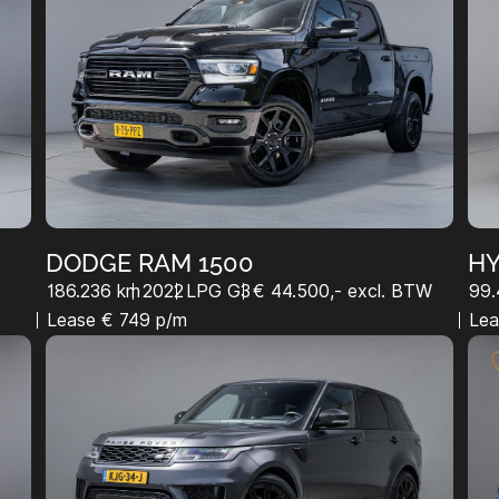
DODGE RAM 1500
H
186.236 km
2022
LPG G3
€ 44.500,- excl. BTW
99.
Lease € 749 p/m
Lea