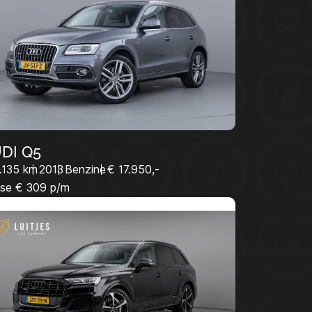
AANBOD
WERKPLAATS
OVER ONS
CONTACT
Y.NL
0229-220040
DI Q5
.135 km
2013
Benzine
€ 17.950,-
se € 309 p/m