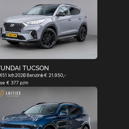
YUNDAI TUCSON
451 km
2020
Benzine
€ 21.950,-
se € 377 p/m