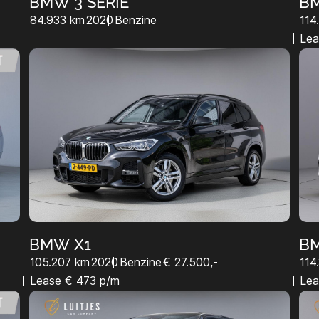
BMW 3 SERIE
BM
84.933 km
2020
Benzine
114
Lea
BMW X1
B
105.207 km
2020
Benzine
€ 27.500,-
114
Lease € 473 p/m
Lea