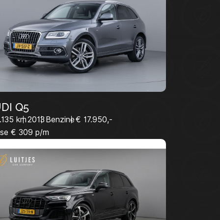
AANBOD
WERKPLAATS
OVER ONS
CONTACT
Y.NL
0229-220040
DI Q5
.135 km
2013
Benzine
€ 17.950,-
se € 309 p/m