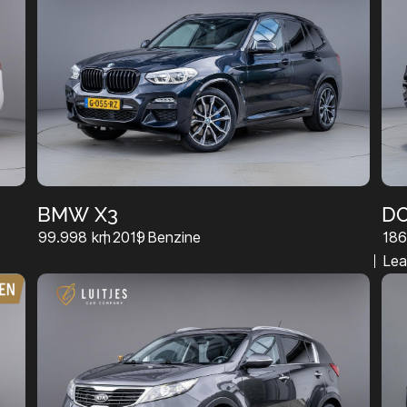
BMW X3
DO
99.998 km
2019
Benzine
186
Lea