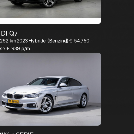
DI Q7
.262 km
2023
Hybride (Benzine)
€ 54.750,-
se € 939 p/m