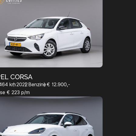
EL CORSA
464 km
2022
Benzine
€ 12.900,-
se € 223 p/m