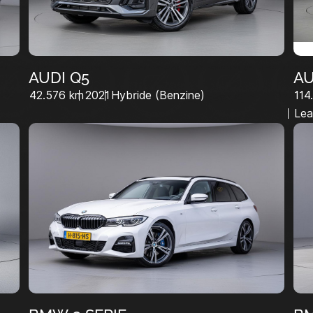
AUDI Q5
AU
42.576 km
2021
Hybride (Benzine)
114
Lea