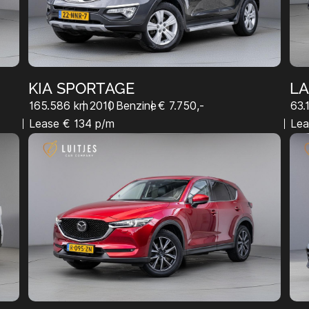
KIA SPORTAGE
LA
S
165.586 km
2010
Benzine
€ 7.750,-
63.
Lease € 134 p/m
Lea