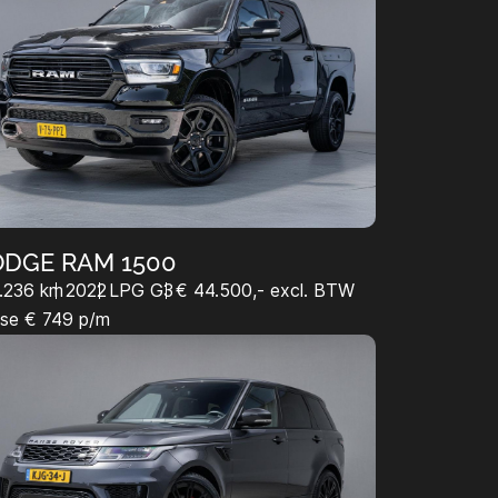
DGE RAM 1500
.236 km
2022
LPG G3
€ 44.500,- excl. BTW
se € 749 p/m