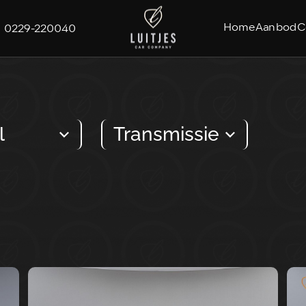
Home
Aanbod
C
0229-220040
l
Transmissie