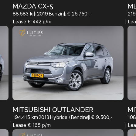
MAZDA CX-5
ME
88.583 km
2019
Benzine
€ 25.750,-
219
Lease € 442 p/m
Lea
MITSUBISHI OUTLANDER
MI
194.415 km
2013
Hybride (Benzine)
€ 9.500,-
108
Lease € 165 p/m
Lea