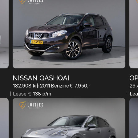
NISSAN QASHQAI
OP
182.908 km
2011
Benzine
€ 7.950,-
29.
Lease € 138 p/m
Lea