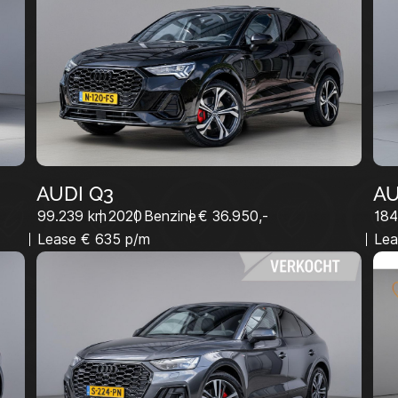
VERKOOP@LUITJESCARCOMPAN
AUDI Q3
AU
99.239 km
2020
Benzine
€ 36.950,-
184
Lease € 635 p/m
Lea