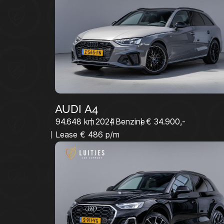
HOME
DIENSTEN
VACATURES
VERKOCHT
CONTACT:
AUDI A4
94.648 km
2024
Benzine
€ 34.900,-
Lease € 486 p/m