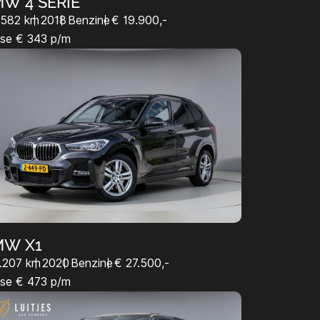
W 4 SERIE
.582 km
2018
Benzine
€ 19.900,-
se € 343 p/m
MW X1
.207 km
2020
Benzine
€ 27.500,-
se € 473 p/m