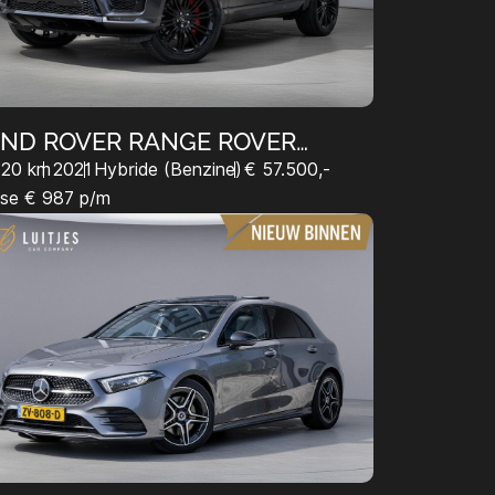
ND ROVER RANGE ROVER
PORT
120 km
2021
Hybride (Benzine)
€ 57.500,-
se € 987 p/m