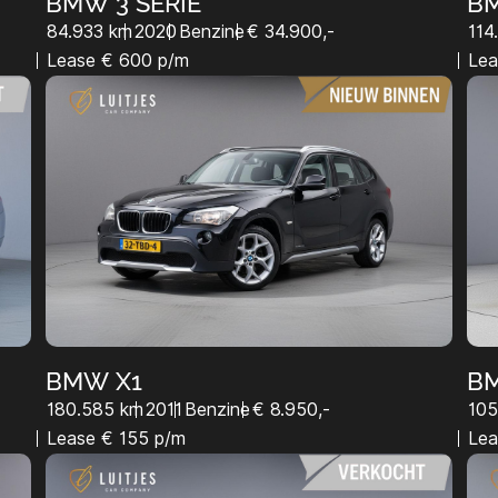
BMW 3 SERIE
BM
84.933 km
2020
Benzine
€ 34.900,-
114
Lease € 600 p/m
Lea
BMW X1
B
180.585 km
2011
Benzine
€ 8.950,-
105
Lease € 155 p/m
Lea