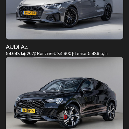
AUDI A4
94.648 km
2024
Benzine
€ 34.900,-
Lease € 486 p/m