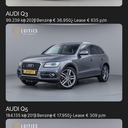
AUDI Q3
99.239 km
2020
Benzine
€ 36.950,-
Lease € 635 p/m
AUDI Q5
184.135 km
2013
Benzine
€ 17.950,-
Lease € 309 p/m