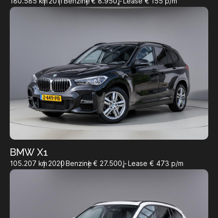
180.585 km
2011
Benzine
€ 8.950,-
Lease € 155 p/m
BMW X1
105.207 km
2020
Benzine
€ 27.500,-
Lease € 473 p/m