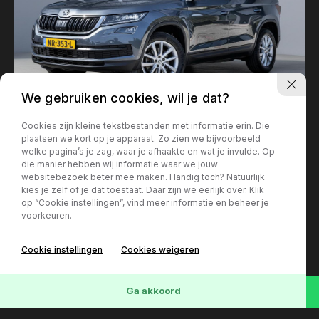
We gebruiken cookies, wil je dat?
Cookies zijn kleine tekstbestanden met informatie erin. Die
ŠKODA KODIAQ
plaatsen we kort op je apparaat. Zo zien we bijvoorbeeld
119.215 km
2017
Benzine
€ 23.950,-
Lease € 412 p/m
welke pagina’s je zag, waar je afhaakte en wat je invulde. Op
die manier hebben wij informatie waar we jouw
websitebezoek beter mee maken. Handig toch? Natuurlijk
kies je zelf of je dat toestaat. Daar zijn we eerlijk over. Klik
op “Cookie instellingen”, vind meer informatie en beheer je
voorkeuren.
Cookie instellingen
Cookies weigeren
Wis
43
Voertuigen
Ga akkoord