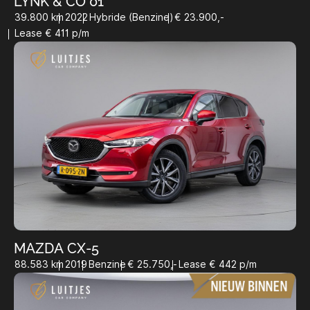
LYNK & CO 01
39.800 km
2022
Hybride (Benzine)
€ 23.900,-
Lease € 411 p/m
MAZDA CX-5
88.583 km
2019
Benzine
€ 25.750,-
Lease € 442 p/m