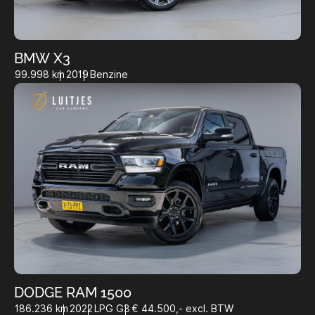
BMW X3
99.998 km
2019
Benzine
DODGE RAM 1500
186.236 km
2022
LPG G3
€ 44.500,- excl. BTW