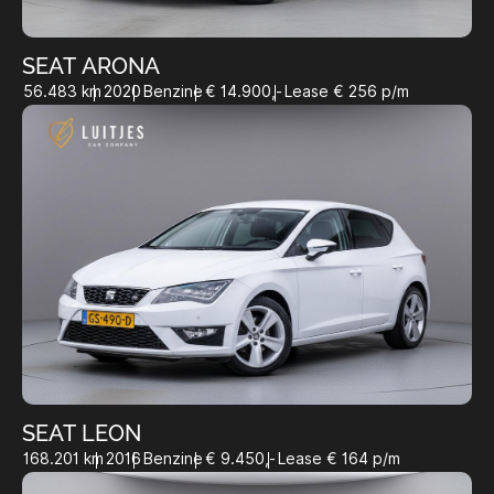
SEAT ARONA
56.483 km
2020
Benzine
€ 14.900,-
Lease € 256 p/m
SEAT LEON
168.201 km
2016
Benzine
€ 9.450,-
Lease € 164 p/m