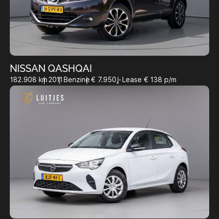
NISSAN QASHQAI
182.908 km
2011
Benzine
€ 7.950,-
Lease € 138 p/m