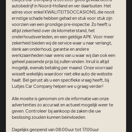
Luitjes Car Company is een zeer goed gewaardeerd
autobedrijf in Noord-Holland en ver daarbuiten. Het
adres voor enkel KWALITEITSOCCASIONS, die nooit
ernstige schade hebben gehad en stuk voor stuk zijn
voorzien van een grondige pre-inspectie. Zo heeft u
altijd zekerheid over de kilometerstand, het
onderhoudsverleden, en een geldige APK. Voor meer
zekerheid bieden wij de service waar u naar verlangt,
denk aan onderhoud, garantie en andere
werkzaamheden naar wens van u waar wij dan ook een
geheel passende prijs bij zullen vinden. Inruil is altijd
mogelijk, evenals betaling per maand. Onze voorraad
wisselt wekelijks waardoor niet elke auto de website
haalt. Bel gerust als u een specifieke vraag heeft, bij
Luitjes Car Company helpen we u graag verder!
Alle moeite is genomen om de informatie van onze
advertenties zo accuraat en actueel mogelijk weer te
geven. Controleer bij aankoop de zaken die uw
beslissing zouden kunnen beïnvloeden.
Dagelijks geopend van 08:00uur tot 17:00uur