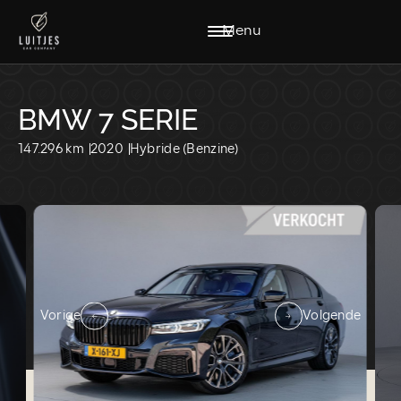
Menu
BMW 7 SERIE
147.296 km
2020
Hybride (Benzine)
HOME
AANBOD
DIENSTEN
WERKPLAATS
VACATURES
OVER ONS
VERKOCHT
CONTACT
Vorige
Volgende
CONTACT:
VERKOOP@LUITJESCARCOMPANY.NL
0229-220040