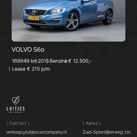
VOLVO S60
169949 km
2015
Benzine
€ 12.500,-
Lease € 215 p/m
( Contact )
( Adres )
verkoop@luitjescarcompany.nl
Zuid-Spierdijkerweg 77c