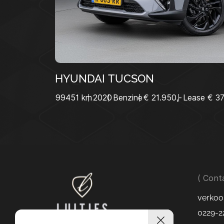
HYUNDAI TUCSON
99451 km
2020
Benzine
€ 21.950,-
Lease € 3
( Cont
verkoo
0229-2