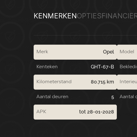
KENMERKEN
OPTIES
FINANCIE
Opel
Merk
Model
GHT-67-B
Kenteken
Bekled
80.715 km
Kilometerstand
Interieu
5
Aantal deuren
Aantal c
tot 28-01-2028
APK