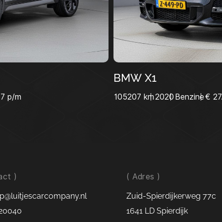
12inch k
✔ Adapti
✔ Blind 
✔ Keyless
✔ Afneem
✔ 19” li
BMW X1
✔ LED ve
grootlich
77 p/m
105207 km
2020
Benzine
€ 27
Comfort & te
Deze Ultimat
maximaal com
12-inch inst
aircondition
act )
( Adres )
premium audi
p@luitjescarcompany.nl
Zuid-Spierdijkerweg 77c
stoelverstell
20040
1641 LD Spierdijk
jouw ideale z