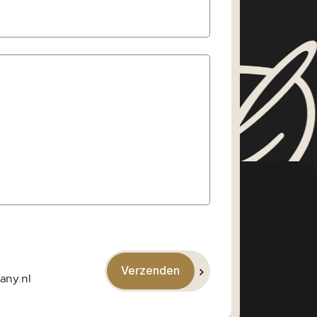
 afstanden schakelt de
 automatisch en naadloos bij,
profiteert van een grote totale
onder afhankelijk te zijn van
. Daarnaast kun je kiezen uit
 rijmodi, zoals Electric, Hybrid en
 je de auto altijd afstemt op jouw
uatie.
uitvoering staat bovendien garant
n comfort, met hoogwaardige
eavanceerde rijhulpsystemen en een
ijbeleving. Zo biedt deze Opel
et beste van twee werelden:
ijden waar het kan, en kracht en
 wanneer het nodig is.
Verzenden
any.nl
 onderhouden Grandland Ultimate
s 80.715 km gereden en verkeert in