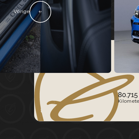
HOME
DIENSTEN
Vorige
VACATURES
VERKOCHT
CONTACT:
80.71
Kilomet