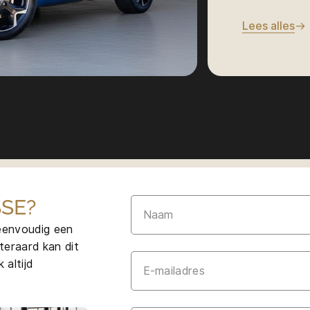
je van alle 
Lees alles
Deze modern
turbobenzin
elektromotor
systeemverm
niet alleen 
een opvallen
CO₂-uitstoot
Dankzij de p
dagelijkse ri
afleggen. Me
SE?
circa 50-60 
 eenvoudig een
ideaal voor 
teraard kan dit
elektrische m
 altijd
en soepele r
een laadpaal 
begint.