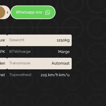
l
Whatsapp ons
auw
1250kg
Gewicht
 PK
Marge
BTW/marge
den
Automaat
Transmissie
ne)
225 km/h km/u
Topsnelheid