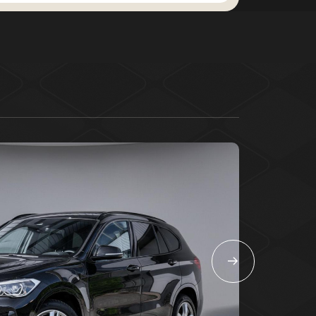
taat.
taat voor de meest complete en luxe
waarbij vrijwel alle beschikbare opties
nwezig zijn.
an deze uitvoering:
 hybrid aandrijving (zuinig én
tische transmissie (8-traps)
amera & parkeersensoren voor/achter
ederen interieur met
memoryfunctie
erwarming én stoelkoeling voorin
achel
isch bedienbare achterklep met
uring
CarPlay / navigatiesysteem met