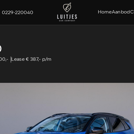
Home
Aanbod
C
0229-220040
D
00,-
Lease € 387,- p/m