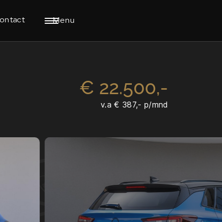
ontact
Menu
€ 22.500,-
v.a € 387,- p/mnd