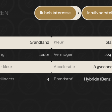
REN
Ik heb interesse
Inruilvoorste
Grandland
bl
Kleur
Leder
224
ing
Vermogen
-
8.9secon
r kleur
Acceleratie
4
Hybride (Benzi
ilincers
Brandstof