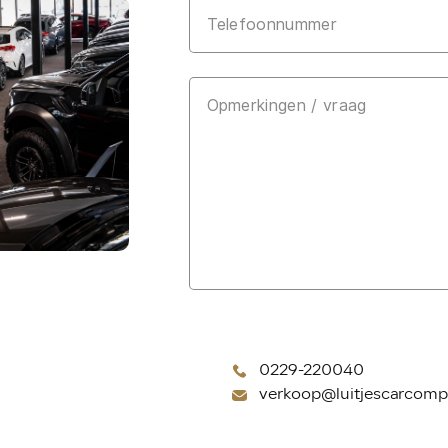
Voor langere
benzinemotor
waardoor je 
actieradius z
laadmomenten
verschillende
Sport, zodat
rijstijl en sit
De Ultimate-
voor luxe e
afwerking, g
ontspannen r
Grandland h
elektrisch r
flexibiliteit
0229-220040
verkoop@luitjescarcomp
Deze dealer
heeft slecht