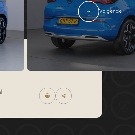
AANBOD
WERKPLAATS
Volgende
OVER ONS
CONTACT
Y.NL
0229-220040
t