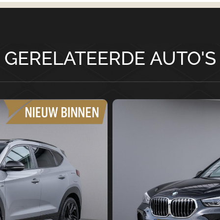
zeer nette s
“Ultimate” s
uitvoering
, 
GERELATEERDE AUTO'S
standaard aa
Highlights v
✔ Plug-in
krachtig)
✔ Automa
✔ 360° c
✔ Luxe l
✔ Stoelv
Standk
✔ Elektr
sensorst
✔ Apple 