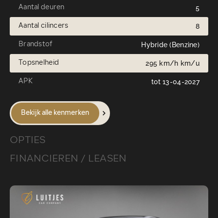
Aantal deuren
5
Aantal cilincers
8
Brandstof
Hybride (Benzine)
Topsnelheid
295 km/h km/u
APK
tot 13-04-2027
Bekijk alle kenmerken
OPTIES
FINANCIEREN / LEASEN