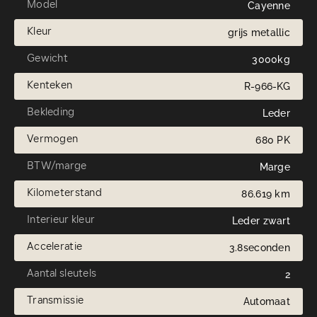
Model
Cayenne
Kleur
grijs metallic
Gewicht
3000kg
Kenteken
R-966-KG
Bekleding
Leder
Vermogen
680 PK
BTW/marge
Marge
Kilometerstand
86.619 km
Interieur kleur
Leder zwart
Acceleratie
3.8seconden
Aantal sleutels
2
Transmissie
Automaat