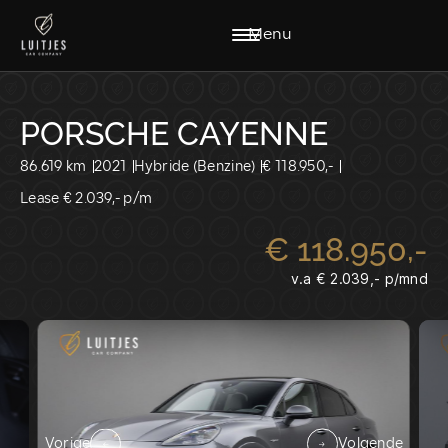
Menu
PORSCHE CAYENNE
86.619 km
2021
Hybride (Benzine)
€ 118.950,-
Lease € 2.039,- p/m
€ 118.950,-
HOME
AANBOD
DIENSTEN
WERKPLAATS
v.a € 2.039,- p/mnd
VACATURES
OVER ONS
VERKOCHT
CONTACT
CONTACT:
VERKOOP@LUITJESCARCOMPANY.NL
0229-220040
Vorige
Volgende