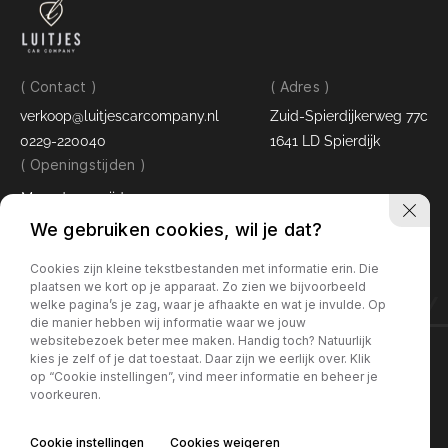
( Contact )
( Adres )
verkoop@luitjescarcompany.nl
Zuid-Spierdijkerweg 77c
0229-220040
1641 LD Spierdijk
( Openingstijden )
Maandag - vrijdag:
09:00 - 17:30 uur
We gebruiken cookies, wil je dat?
Zaterdag:
09:00 - 16:00 uur
Cookies zijn kleine tekstbestanden met informatie erin. Die
plaatsen we kort op je apparaat. Zo zien we bijvoorbeeld
LUITJES CAR COMPANY
welke pagina’s je zag, waar je afhaakte en wat je invulde. Op
die manier hebben wij informatie waar we jouw
websitebezoek beter mee maken. Handig toch? Natuurlijk
kies je zelf of je dat toestaat. Daar zijn we eerlijk over. Klik
Contact
op “Cookie instellingen”, vind meer informatie en beheer je
voorkeuren.
Cookie instellingen
Cookies weigeren
Interesse in deze Porsche