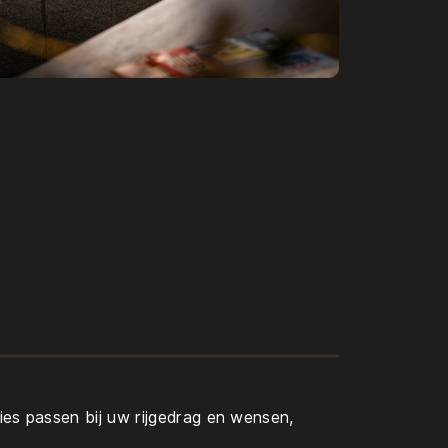
AANBOD
WERKPLAATS
OVER ONS
CONTACT
Y.NL
0229-220040
ies passen bij uw rijgedrag en wensen,