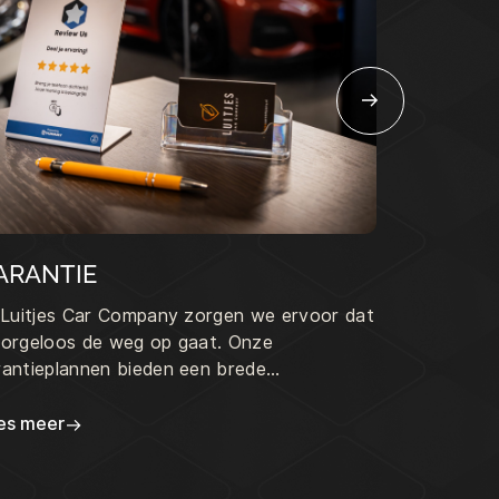
ARANTIE
VERZEK
j Luitjes Car Company zorgen we ervoor dat
Of u nu zake
zorgeloos de weg op gaat. Onze
auto optim
rantieplannen bieden een brede
tegen een s
scherming tegen mechanische en
Company w
ektrische defecten, zodat onverwachte
gerenommee
es meer
Lees meer
sten u niet verrassen.
die alles vo