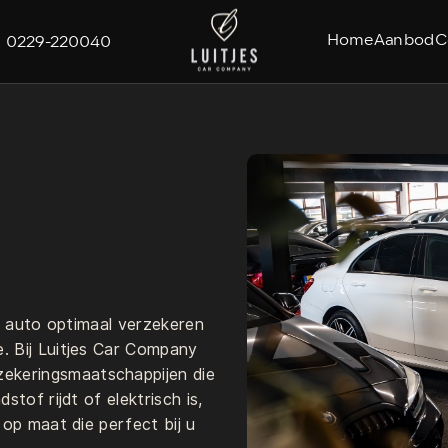
Home
Aanbod
C
0229-220040
 uw auto optimaal verzekeren
. Bij Luitjes Car Company
keringsmaatschappijen die
tof rijdt of elektrisch is,
 op maat die perfect bij u