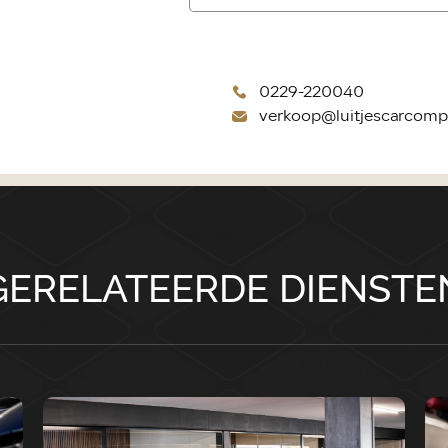
0229-220040
verkoop@luitjescarcomp
GERELATEERDE DIENSTE