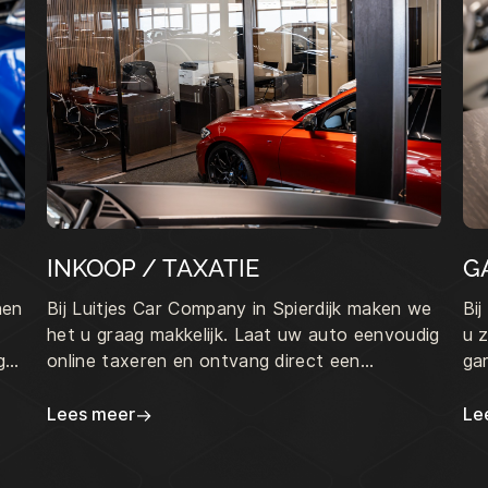
INKOOP / TAXATIE
G
nen
Bij Luitjes Car Company in Spierdijk maken we
Bi
het u graag makkelijk. Laat uw auto eenvoudig
u 
g
online taxeren en ontvang direct een
ga
vrijblijvend bod.
be
el
Lees meer
Le
ko