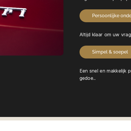
Persoonlijke ond
Altijd klaar om uw vra
Simpel & soepel
Een snel en makkelijk 
gedoe..