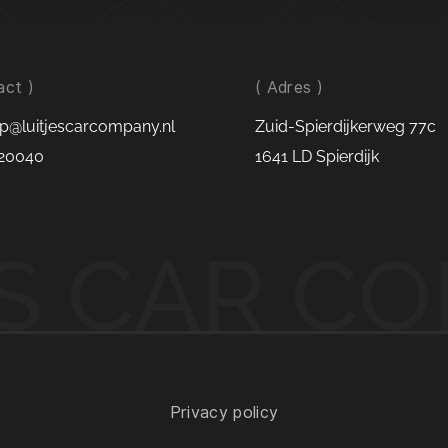
act )
( Adres )
p@luitjescarcompany.nl
Zuid-Spierdijkerweg 77c
20040
1641 LD Spierdijk
ES CAR C
Privacy policy