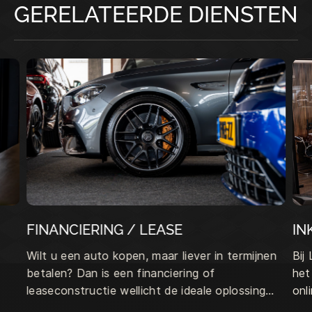
GERELATEERDE DIENSTEN
FINANCIERING / LEASE
IN
Wilt u een auto kopen, maar liever in termijnen
Bij
betalen? Dan is een financiering of
het
leaseconstructie wellicht de ideale oplossing
onl
voor u.
vrij