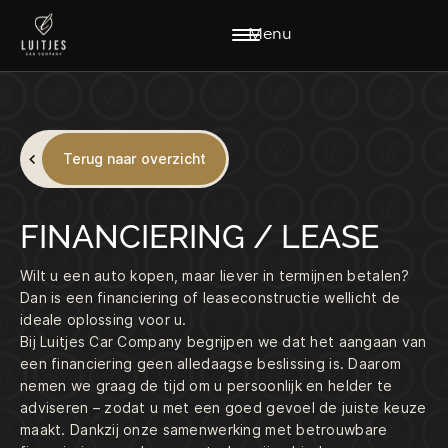
Menu
Terug naar overzicht
FINANCIERING / LEASE
HOME
AANBOD
DIENSTEN
WERKPLAATS
Wilt u een auto kopen, maar liever in termijnen betalen?
VACATURES
OVER ONS
Dan is een financiering of leaseconstructie wellicht de
VERKOCHT
CONTACT
ideale oplossing voor u.
Bij Luitjes Car Company begrijpen we dat het aangaan van
een financiering geen alledaagse beslissing is. Daarom
CONTACT:
nemen we graag de tijd om u persoonlijk en helder te
VERKOOP@LUITJESCARCOMPANY.NL
adviseren – zodat u met een goed gevoel de juiste keuze
0229-220040
maakt. Dankzij onze samenwerking met betrouwbare