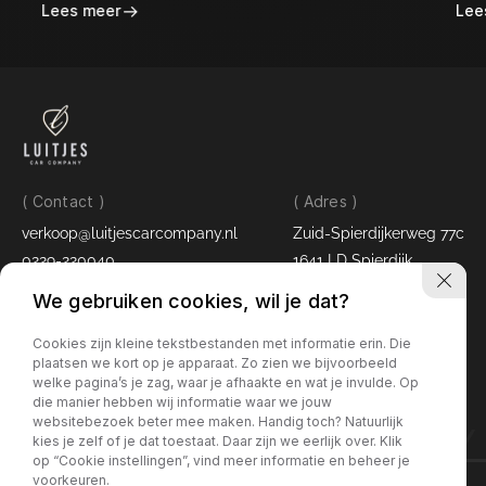
Lees meer
Lee
n
( Contact )
( Adres )
verkoop@luitjescarcompany.nl
Zuid-Spierdijkerweg 77c
0229-220040
1641 LD Spierdijk
( Openingstijden )
We gebruiken cookies, wil je dat?
Maandag - vrijdag:
09:00 - 17:30 uur
Cookies zijn kleine tekstbestanden met informatie erin. Die
Zaterdag:
09:00 - 16:00 uur
plaatsen we kort op je apparaat. Zo zien we bijvoorbeeld
welke pagina’s je zag, waar je afhaakte en wat je invulde. Op
die manier hebben wij informatie waar we jouw
websitebezoek beter mee maken. Handig toch? Natuurlijk
LUITJES CAR COMPANY
kies je zelf of je dat toestaat. Daar zijn we eerlijk over. Klik
op “Cookie instellingen”, vind meer informatie en beheer je
voorkeuren.